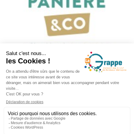
Prochain
→
07 49 91 39 99
contact@lagrappe-
collectif.org
Notre LinkedIn
Mentions légales