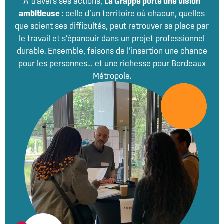
À travers ses actions,
La Grappe porte une vision
ambitieuse
: celle d’un territoire où chacun, quelles
que soient ses difficultés, peut retrouver sa place par
le travail et s’épanouir dans un projet professionnel
durable. Ensemble, faisons de l’insertion une chance
pour les personnes… et une richesse pour Bordeaux
Métropole.