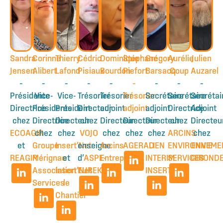
Sandra
Corinne
Thierry
Cédric
Dominique
Stéphane
Grégory
Aurélie
Julien
Jensen
Alibert
Lafond
Pisiaux
Bourdon
Piefort
Barsacq
Coup
Auzarel
–
–
–
–
–
–
–
–
–
Présidente
Vice-
Vice-
Trésorier
Trésorier
Trésorier
Secrétaire
Secrétaire
Secrétai
Directrice
Présidente
Président
Directeur
adjoint
adjoint.
adjoint
Directrice
Adjoint
chez
Directrice
Directeur
chez
Directeur
Directeur
Directeur
chez
Directeu
ECOAGIR
chez
chez
VOJO
chez
chez
chez
ARCINS
chez
et
Groupe
Insert’Net
enseigne
Arcins
AGERAD
LIEN
ENVIRONNEME
ENVIE
REAGIR
Mérignac
et
d’
ASPE-
Entreprise
INTERIM
SERVICES
GIROND
Association
Insert’Net
EUREKA
INSERTION
Services
le
Chantier